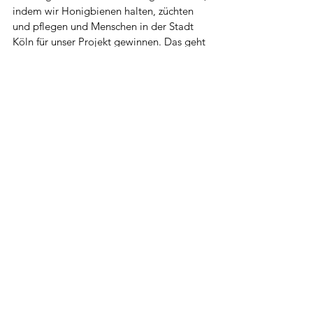
indem wir Honigbienen halten, züchten 
und pflegen und Menschen in der Stadt 
Köln für unser Projekt gewinnen. Das geht 
natürlich am leichtesten mit dem 
köstlichen Honig aus Köln. 
Alle ansehen
Aktuelle Beiträge